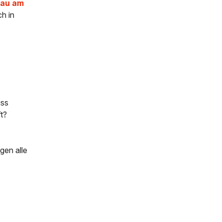
au am
ch in
uss
t?
gen alle