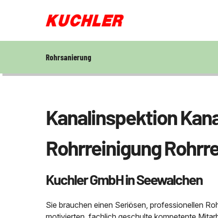
Rohrsanierung
Rohrsanierung
Kanalinspektion Kana
Unternehmen
Rohrreinigung Rohrre
Kontakt
Kuchler GmbH in Seewalchen
Sie brauchen einen Seriösen, professionellen Ro
motivierten, fachlich geschulte kompetente Mitar