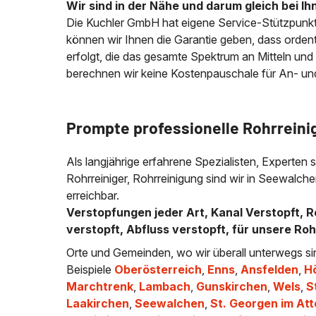
Wir sind in der Nähe und darum gleich bei Ih
Die Kuchler GmbH hat eigene Service-Stützpunkt
können wir Ihnen die Garantie geben, dass ordentli
erfolgt, die das gesamte Spektrum an Mitteln und
berechnen wir keine Kostenpauschale für An- und A
Prompte professionelle Rohrreini
Als langjährige erfahrene Spezialisten, Experten 
Rohrreiniger, Rohrreinigung sind wir in Seewal
erreichbar.
Verstopfungen jeder Art, Kanal Verstopft, R
verstopft, Abfluss verstopft, für unsere Ro
Orte und Gemeinden, wo wir überall unterwegs si
Beispiele
Oberösterreich
,
Enns
,
Ansfelden
,
H
Marchtrenk
,
Lambach
,
Gunskirchen
,
Wels
,
S
Laakirchen
,
Seewalchen
,
St. Georgen im At