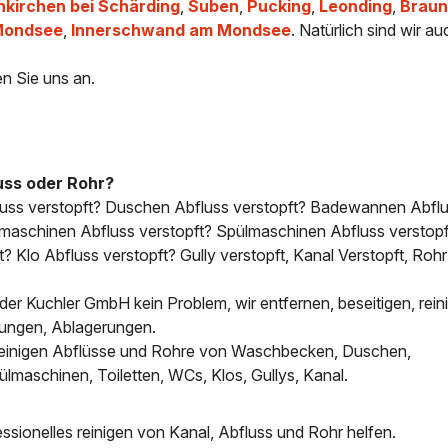
nkirchen bei Schärding
,
Suben
,
Pucking
,
Leonding
,
Braun
ondsee
,
Innerschwand am Mondsee
. Natürlich sind wir au
en Sie uns an.
uss oder Rohr?
luss verstopft? Duschen Abfluss verstopft? Badewannen Abfl
maschinen Abfluss verstopft? Spülmaschinen Abfluss verstopf
? Klo Abfluss verstopft? Gully verstopft, Kanal Verstopft, Rohr
 der Kuchler GmbH kein Problem, wir entfernen, beseitigen, reini
tungen, Ablagerungen.
, reinigen Abflüsse und Rohre von Waschbecken, Duschen,
aschinen, Toiletten, WCs, Klos, Gullys, Kanal.
sionelles reinigen von Kanal, Abfluss und Rohr helfen.