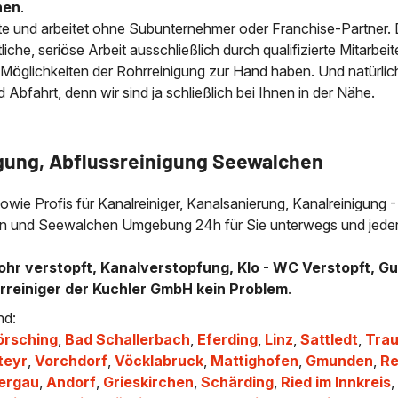
nen
.
e und arbeitet ohne Subunternehmer oder Franchise-Partner.
che, seriöse Arbeit ausschließlich durch qualifizierte Mitarbeit
 Möglichkeiten der Rohrreinigung zur Hand haben. Und natürlic
bfahrt, denn wir sind ja schließlich bei Ihnen in der Nähe.
gung, Abflussreinigung Seewalchen
sowie Profis für Kanalreiniger, Kanalsanierung, Kanalreinigung -
chen und Seewalchen Umgebung 24h für Sie unterwegs und jeder
ohr verstopft, Kanalverstopfung, Klo - WC Verstopft, Gu
hrreiniger der Kuchler GmbH kein Problem
.
nd:
örsching
,
Bad Schallerbach
,
Eferding
,
Linz
,
Sattledt
,
Tra
teyr
,
Vorchdorf
,
Vöcklabruck
,
Mattighofen
,
Gmunden
,
R
tergau
,
Andorf
,
Grieskirchen
,
Schärding
,
Ried im Innkreis