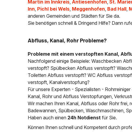
Martin im Innkreis
,
Antiesenhofen
,
St. Marie
Inn
,
Pichl bei Wels
,
Meggenhofen
,
Bad Hall
,
M
anderen Gemeinden und Städten für Sie da.
Sie benötigen schnell & Dringend Hilfe? Dann ruf
Abfluss, Kanal, Rohr Probleme?
Probleme mit einem verstopften Kanal, Abfl
Nachfolgend einige Beispiele: Waschbecken Abf
verstopft? Spülbecken Abfluss verstopft? Wasch
Toiletten Abfluss verstopft? WC Abfluss verstopft
verstopft, Kanalverstopfung?
Für unsere Experten - Spezialisten - Rohrreiniger
Kanal, Rohr und Abfluss Verstopfungen, Verkrus
Wir machen Ihren Kanal, Abfluss oder Rohr frei
Badewannen, Spülbecken, Waschmaschinen, Spülm
Haben auch einen
24h Notdienst
für Sie.
Können Ihnen schnell und Kompetent durch profes