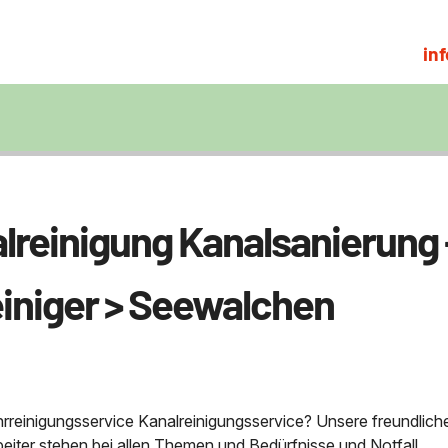
in
lreinigung Kanalsanierung 
iniger > Seewalchen
Nachhaltigkeit & Umwelt
hrreinigungsservice Kanalreinigungsservice? Unsere freundlich
beiter stehen bei allen Themen und Bedürfnisse und Notfall