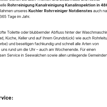
elle
Rohrreinigung Kanalreinigung Kanalinspektion in 48
im Rahmen unseres
Kuchler Rohrreiniger Notdienstes
auch n
365 Tage im Jahr.
pfte Toilette oder blubbernder Abfluss hinter der Waschmaschi
ad, Küche, Keller und auf Ihrem Grundstück) wie auch Rohrlei
be) und beseitigen fachkundig und schnell alle Arten von
en uns rund um die Uhr – auch am Wochenende. Für einen
ösen Service in Seewalchen sowie allen umliegende Gemeinden
rvice: