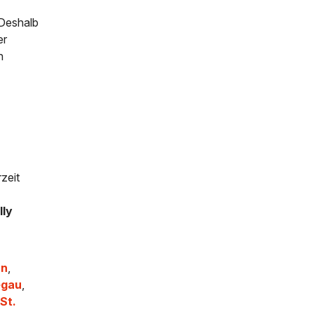
 Deshalb
er
h
zeit
lly
un
,
egau
,
,
St.