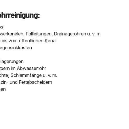
ohrreinigung:
ss
kanälen, Fallleitungen, Drainagerohren u. v. m.
bis zum öffentlichen Kanal
Regensinkkästen
blagerungen
pern im Abwasserrohr
chte, Schlammfänge u. v. m.
nzin- und Fettabscheidern
gen