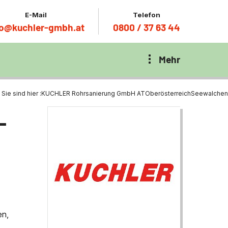
E-Mail
Telefon
fo@kuchler-gmbh.at
0800 / 37 63 44
Mehr
Sie sind hier :
KUCHLER Rohrsanierung GmbH AT
Oberösterreich
Seewalchen
-
en,