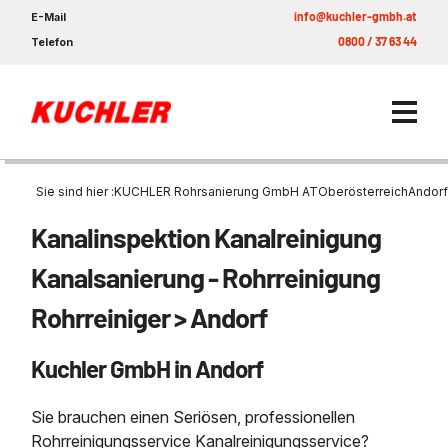
info@kuchler-gmbh.at
E-Mail
0800 / 37 63 44
Telefon
Sie sind hier :
KUCHLER Rohrsanierung GmbH AT
Oberösterreich
Andorf
Kanalinspektion Kanalreinigung
Rohrsanierung
Kanalsanierung - Rohrreinigung
Rohrsanierung
Nachhaltigkeit & Umwelt
Rohrreiniger > Andorf
Unternehmen
Kuchler GmbH in Andorf
Kontakt
Sie brauchen einen Seriösen, professionellen
Rohrreinigungsservice Kanalreinigungsservice?