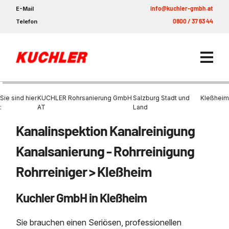
info@kuchler-gmbh.at
E-Mail
0800 / 37 63 44
Telefon
Sie sind hier
KUCHLER Rohrsanierung GmbH
Salzburg Stadt und
Kleßheim
:
AT
Land
Kanalinspektion Kanalreinigung
Rohrsanierung
Kanalsanierung - Rohrreinigung
Rohrsanierung
Nachhaltigkeit & Umwelt
Unternehmen
Rohrreiniger > Kleßheim
Kuchler GmbH in Kleßheim
Kontakt
Sie brauchen einen Seriösen, professionellen